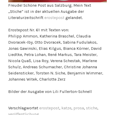
Freude! Schöne Post aus Salzburg. Mein Text
„Stiche“ ist in der aktuellen Ausgabe der
Literaturzeitschrift
erostepost
gelandet.
Erostepost Nr. 61 mit Texten von:
Philipp Ammon, Katherina Braschel, Claudia
Dvoracek-Iby, Otto Dvoracek, Sabina Fudulakos,
Jonas Gawinski, Elias Kilgus, Bianca Körner, David
Liedtke, Petra Lohan, René Markus, Tara Meister,
Nicola Quaß, Lisa Roy, Verena Schestak, Marlene
Schulz, Andreas Schumacher, Christine Johanna
Seidensticker, Torsten N. Siche, Benjamin Wimmer,
Johannes Witek, Charlotte Zerz
Bilder der Ausgabe von Lili Fullerton-Schnell
Verschlagwortet
erostepost
,
katze
,
prosa
,
stiche
,
veröffentlichung