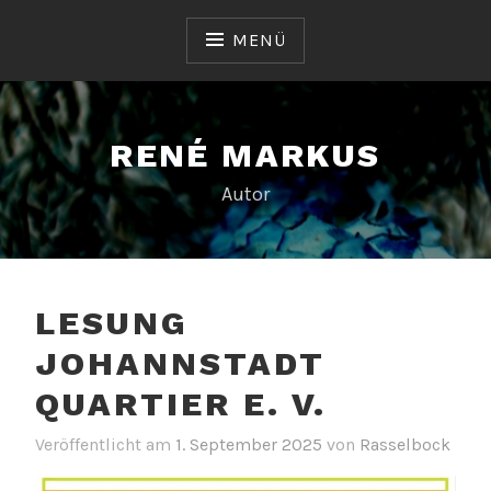
Zum
Inhalt
MENÜ
springen
RENÉ MARKUS
Autor
LESUNG
JOHANNSTADT
QUARTIER E. V.
Veröffentlicht am
1. September 2025
von
Rasselbock