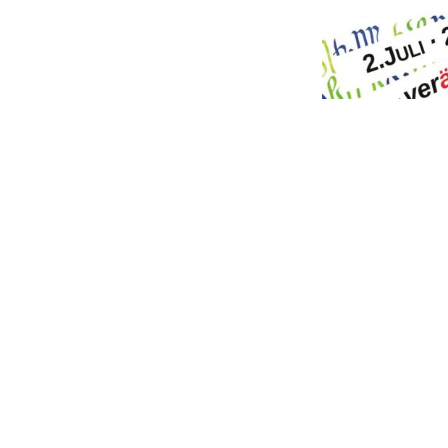
Freude! Nach lan
Literaturzeitschr