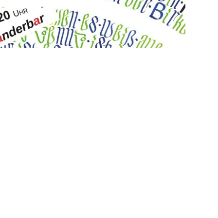
ger Abstinenz werden sich Jaws & Claws zum Release der br
ift Die Geste mal wieder auf die Bühne wagen – dieses Mal als